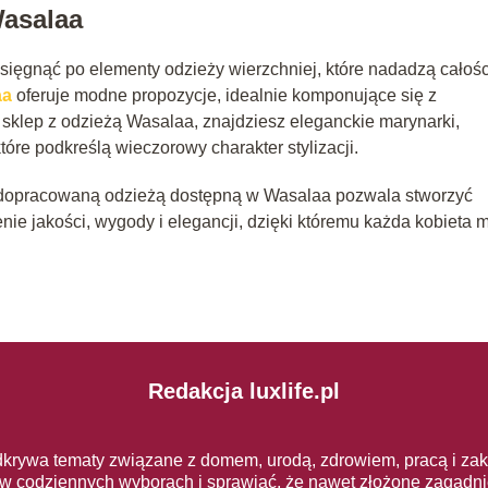
Wasalaa
o sięgnąć po elementy odzieży wierzchniej, które nadadzą całośc
aa
oferuje modne propozycje, idealnie komponujące się z
sklep z odzieżą Wasalaa, znajdziesz eleganckie marynarki,
óre podkreślą wieczorowy charakter stylizacji.
 dopracowaną odzieżą dostępną w Wasalaa pozwala stworzyć
nie jakości, wygody i elegancji, dzięki któremu każda kobieta 
Redakcja luxlife.pl
dkrywa tematy związane z domem, urodą, zdrowiem, pracą i zak
w codziennych wyborach i sprawiać, że nawet złożone zagadnieni