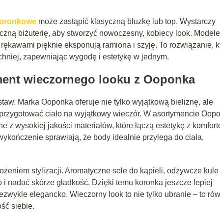
koronkowe
może zastąpić klasyczną bluzkę lub top. Wystarczy
czną biżuterię, aby stworzyć nowoczesny, kobiecy look. Modele
rękawami pięknie eksponują ramiona i szyję. To rozwiązanie, k
zchniej, zapewniając wygodę i estetykę w jednym.
ament wieczornego looku z Ooponka
staw. Marka Ooponka oferuje nie tylko wyjątkową bieliznę, ale
ą przygotować ciało na wyjątkowy wieczór. W asortymencie Oop
 z wysokiej jakości materiałów, które łączą estetykę z komfor
kończenie sprawiają, że body idealnie przylega do ciała,
ożeniem stylizacji. Aromatyczne sole do kąpieli, odżywcze kule
 i nadać skórze gładkość. Dzięki temu koronka jeszcze lepiej
iezwykle elegancko. Wieczorny look to nie tylko ubranie – to ró
ść siebie.