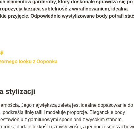
ych elementów garderoby, który doskonale sprawdza się po
ropozycja łącząca subtelność z wyrafinowaniem, idealna
kie przyjęcie. Odpowiednio wystylizowane body potrafi stać
ji
eczornego looku z Ooponka
stylizacji
larnością. Jego największą zaletą jest idealne dopasowanie do
 podkreśla linię talii i modeluje proporcje. Eleganckie body
zestawieniu z garniturowymi spodniami z wysokim stanem,
Koronka dodaje lekkości i zmysłowości, a jednocześnie zachow