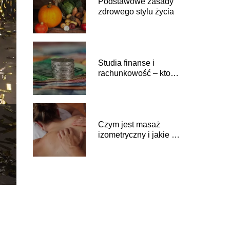
Podstawowe zasady
zdrowego stylu życia
Studia finanse i
rachunkowość – kto
wybiera taki kierunek?
Czym jest masaż
izometryczny i jakie są
do niego wskazania?