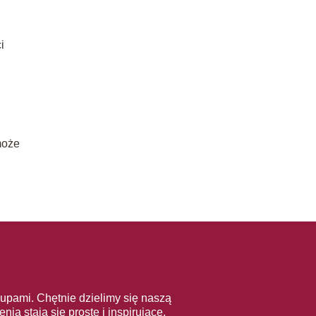
i
może
upami. Chętnie dzielimy się naszą
a stają się proste i inspirujące.