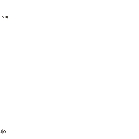
 się
uje