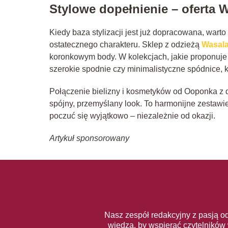
Stylowe dopełnienie – oferta 
Kiedy baza stylizacji jest już dopracowana, wart
ostatecznego charakteru. Sklep z odzieżą
Wasal
koronkowym body. W kolekcjach, jakie proponuje 
szerokie spodnie czy minimalistyczne spódnice, kt
Połączenie bielizny i kosmetyków od Ooponka z
spójny, przemyślany look. To harmonijne zestawie
poczuć się wyjątkowo – niezależnie od okazji.
Artykuł sponsorowany
Nasz zespół redakcyjny z pasją o
wiedzą, by wspierać czytelników 