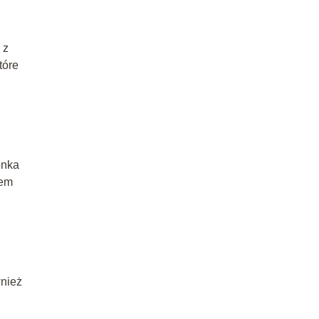
 z
tóre
onka
tem
wnież