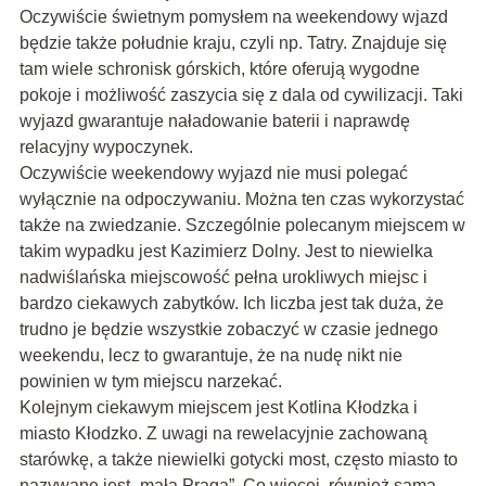
Oczywiście świetnym pomysłem na weekendowy wjazd
będzie także południe kraju, czyli np. Tatry. Znajduje się
tam wiele schronisk górskich, które oferują wygodne
pokoje i możliwość zaszycia się z dala od cywilizacji. Taki
wyjazd gwarantuje naładowanie baterii i naprawdę
relacyjny wypoczynek.
Oczywiście weekendowy wyjazd nie musi polegać
wyłącznie na odpoczywaniu. Można ten czas wykorzystać
także na zwiedzanie. Szczególnie polecanym miejscem w
takim wypadku jest Kazimierz Dolny. Jest to niewielka
nadwiślańska miejscowość pełna urokliwych miejsc i
bardzo ciekawych zabytków. Ich liczba jest tak duża, że
trudno je będzie wszystkie zobaczyć w czasie jednego
weekendu, lecz to gwarantuje, że na nudę nikt nie
powinien w tym miejscu narzekać.
Kolejnym ciekawym miejscem jest Kotlina Kłodzka i
miasto Kłodzko. Z uwagi na rewelacyjnie zachowaną
starówkę, a także niewielki gotycki most, często miasto to
nazywane jest „małą Pragą”. Co więcej, również sama